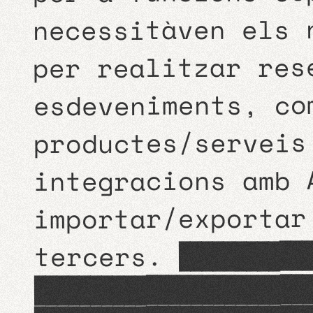
necessitàven els 
per realitzar res
esdeveniments, co
productes/serveis
integracions amb 
importar/exportar
tercers.
Tu ens expliqu
proposem solució, si et quadr