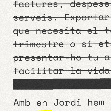
factures, despese
serveis. Exportar
que necesita el 
trimestre o si et
presentar-ho tu a
facilitar la vid
tossuts i no ens ho posen gens
Amb en Jordi hem 