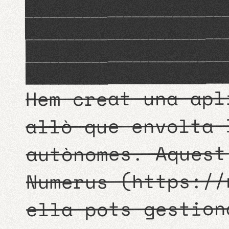
Integracions amb altres apl
muntar servidors és el nostre 
Sempre que podem i ens ho perm
els nostre gra de sorra al Ope
Hem creat una apl
allò que envolta 
autònomes. Aquest
https://
(
Numerus
ella pots gestion