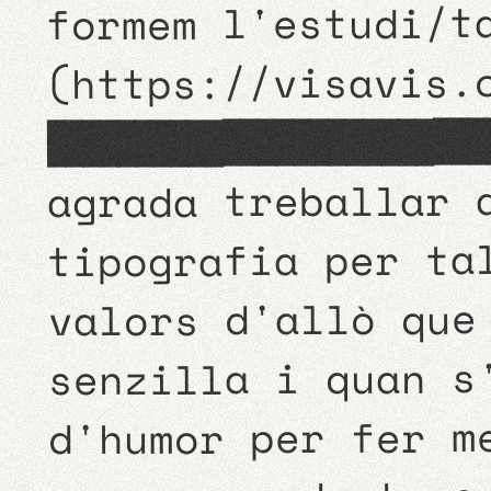
formem l'estudi/
https://visavis.
(
mare del meu fill, però això é
agrada treballar 
tipografia per ta
valors d'allò que
senzilla i quan s
d'humor per fer m