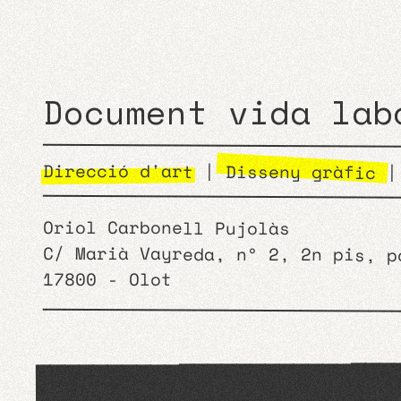
Document vida lab
Direcció d'art
|
Disseny gràfic
Oriol Carbonell Pujolàs
C/ Marià Vayreda, nº 2, 2n pis, p
17800 - Olot
Mai he treballat per empreses 