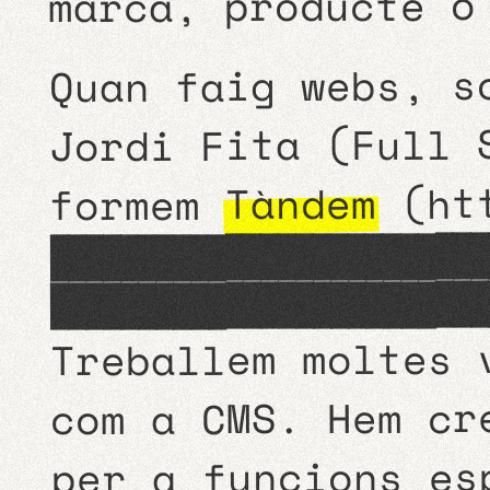
marca, producte o
Quan faig webs, s
Jordi Fita (Full 
ht
(
Tàndem
formem
ell ens vam conèixer fa uns qu
l'impressora de la meva mare, 
Treballem moltes 
com a CMS. Hem cr
per a funcions es