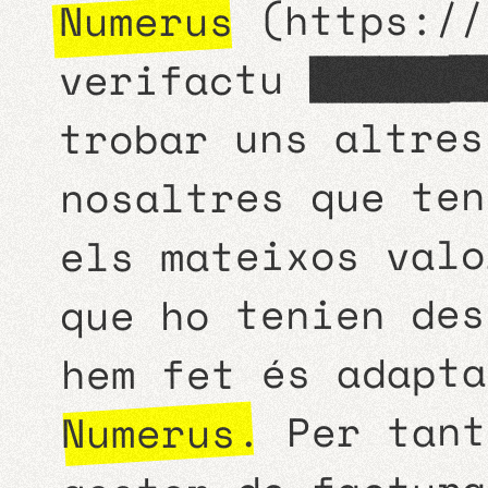
https://
(
Numerus
verifactu
dels pebrot
trobar uns altres
nosaltres que ten
els mateixos valo
que ho tenien des
hem fet és adapta
. Per tant
Numerus