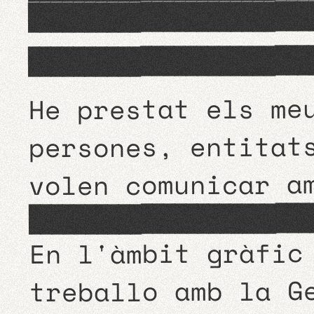
Absolute Vodka, Copa Amèrica (
Tampoc per empreses com Zara,
He prestat els me
persones, entitat
volen comunicar a
M'agrada la tinta, tant que ti
En l'àmbit gràfic
treballo amb la G